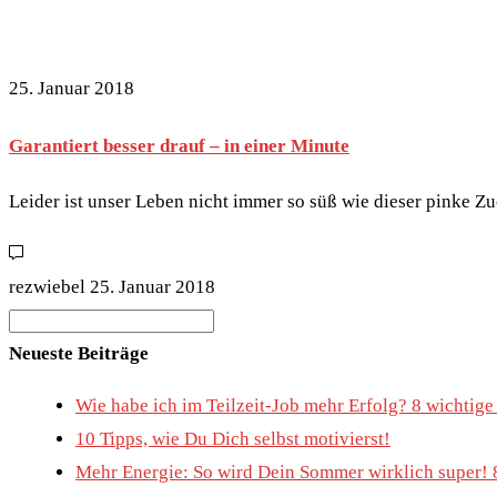
25. Januar 2018
Garantiert besser drauf – in einer Minute
Leider ist unser Leben nicht immer so süß wie dieser pinke Zu
rezwiebel
25. Januar 2018
Search
for:
Neueste Beiträge
Wie habe ich im Teilzeit-Job mehr Erfolg? 8 wichtig
10 Tipps, wie Du Dich selbst motivierst!
Mehr Energie: So wird Dein Sommer wirklich super! 