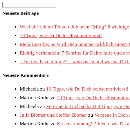
Search
for:
Neueste Beiträge
Wie habe ich im Teilzeit-Job mehr Erfolg? 8 wichtig
10 Tipps, wie Du Dich selbst motivierst!
Mehr Energie: So wird Dein Sommer wirklich super! 
Richtig verhandeln: 7 Schritte für Deine faire und e
„Positive Psychologie“ – was das ist und wie sie Dic
Neueste Kommentare
Michaela
zu
10 Tipps, wie Du Dich selbst motivierst!
Martina Kothe
zu
10 Tipps, wie Du Dich selbst motivi
Michaela
zu
Vertraue in Dich selbst!! 8 Tipps, wie D
Julia Blömer und Steffen Blömer
zu
Vertraue in Dich 
Martina Kothe
zu
Krisenstimmung! 7 Ideen, wie Du au