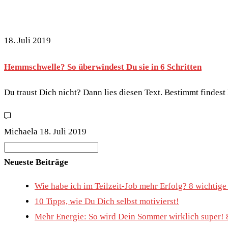
18. Juli 2019
Hemmschwelle? So überwindest Du sie in 6 Schritten
Du traust Dich nicht? Dann lies diesen Text. Bestimmt finde
Michaela
18. Juli 2019
Search
for:
Neueste Beiträge
Wie habe ich im Teilzeit-Job mehr Erfolg? 8 wichtig
10 Tipps, wie Du Dich selbst motivierst!
Mehr Energie: So wird Dein Sommer wirklich super! 