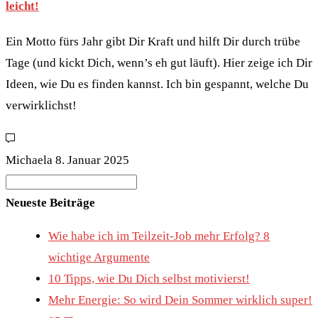
leicht!
Ein Motto fürs Jahr gibt Dir Kraft und hilft Dir durch trübe
Tage (und kickt Dich, wenn’s eh gut läuft). Hier zeige ich Dir
Ideen, wie Du es finden kannst. Ich bin gespannt, welche Du
verwirklichst!
Michaela
8. Januar 2025
Search
for:
Neueste Beiträge
Wie habe ich im Teilzeit-Job mehr Erfolg? 8
wichtige Argumente
10 Tipps, wie Du Dich selbst motivierst!
Mehr Energie: So wird Dein Sommer wirklich super!