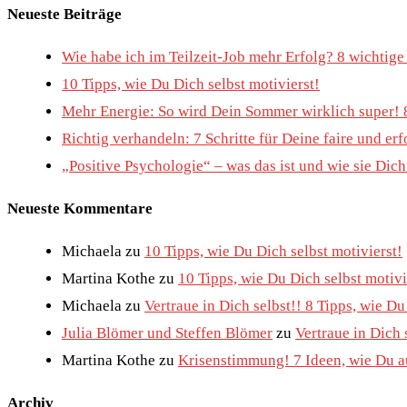
for:
Neueste Beiträge
Wie habe ich im Teilzeit-Job mehr Erfolg? 8 wichtig
10 Tipps, wie Du Dich selbst motivierst!
Mehr Energie: So wird Dein Sommer wirklich super! 
Richtig verhandeln: 7 Schritte für Deine faire und e
„Positive Psychologie“ – was das ist und wie sie Dic
Neueste Kommentare
Michaela
zu
10 Tipps, wie Du Dich selbst motivierst!
Martina Kothe
zu
10 Tipps, wie Du Dich selbst motivi
Michaela
zu
Vertraue in Dich selbst!! 8 Tipps, wie D
Julia Blömer und Steffen Blömer
zu
Vertraue in Dich 
Martina Kothe
zu
Krisenstimmung! 7 Ideen, wie Du au
Archiv