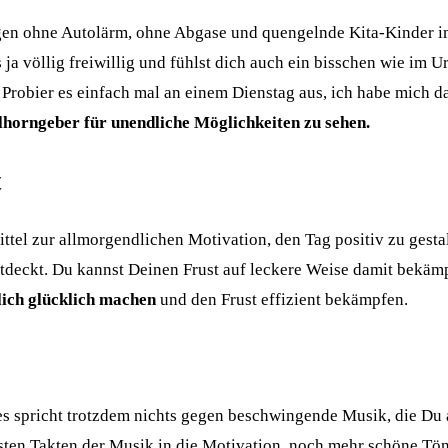
gen ohne Autolärm, ohne Abgase und quengelnde Kita-Kinder im
ja völlig freiwillig und fühlst dich auch ein bisschen wie im 
: Probier es einfach mal an einem Dienstag aus, ich habe mich 
llhorngeber für unendliche Möglichkeiten zu sehen.
t
 Mittel zur allmorgendlichen Motivation, den Tag positiv zu gest
ntdeckt. Du kannst Deinen Frust auf leckere Weise damit bekämp
lich glücklich machen
und den Frust effizient bekämpfen.
 es spricht trotzdem nichts gegen beschwingende Musik, die Du a
rsten Takten der Musik in die Motivation, noch mehr schöne Tö