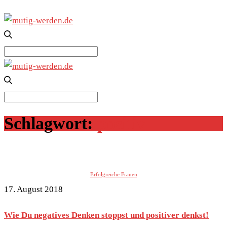
Search
for:
Search
for:
Schlagwort:
positiv
Erfolgreiche Frauen
17. August 2018
Wie Du negatives Denken stoppst und positiver denkst!