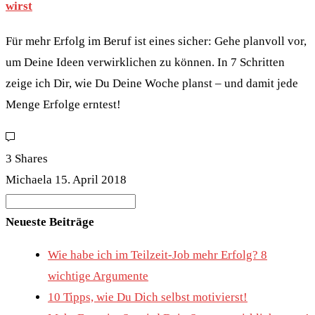
wirst
Für mehr Erfolg im Beruf ist eines sicher: Gehe planvoll vor,
um Deine Ideen verwirklichen zu können. In 7 Schritten
zeige ich Dir, wie Du Deine Woche planst – und damit jede
Menge Erfolge erntest!
3 Shares
Michaela
15. April 2018
Search
for:
Neueste Beiträge
Wie habe ich im Teilzeit-Job mehr Erfolg? 8
wichtige Argumente
10 Tipps, wie Du Dich selbst motivierst!